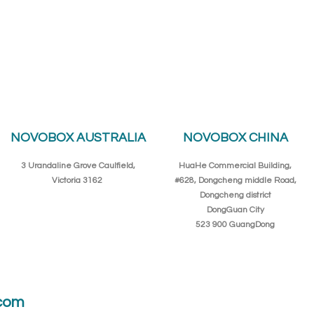
NOVOBOX AUSTRALIA
NOVOBOX CHINA
3 Urandaline Grove Caulfield,
HuaHe Commercial Building,
Victoria 3162
#628, Dongcheng middle Road,
Dongcheng district
DongGuan City
523 900 GuangDong
com