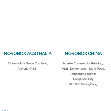
NOVOBOX AUSTRALIA
NOVOBOX CHINA
3 Urandaline Grove Caulfield,
HuaHe Commercial Building,
Victoria 3162
#628, Dongcheng middle Road,
Dongcheng district
DongGuan City
523 900 GuangDong